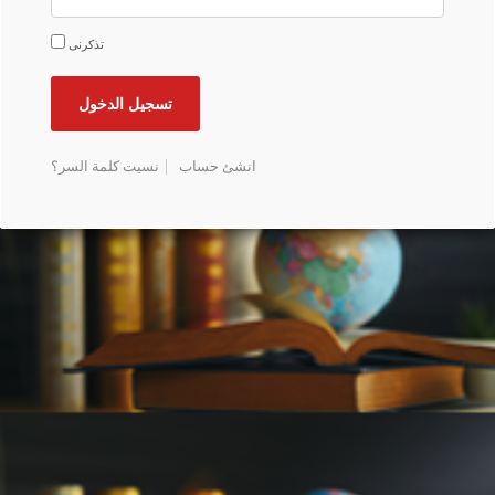
تذكرنى
انشئ حساب
نسيت كلمة السر؟